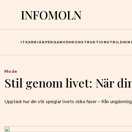
INFOMOLN
IT
KARRIÄR
PENGAR
HEM
KONSTRUKTION
UTBILDNIN
Mode
Stil genom livet: När d
Upptäck hur din stil speglar livets olika faser – från ungdomlig