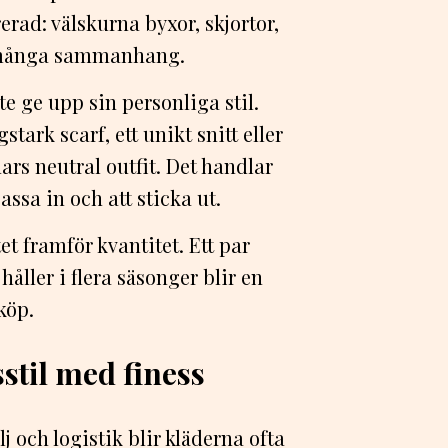
rad: välskurna byxor, skjortor,
i många sammanhang.
e ge upp sin personliga stil.
tark scarf, ett unikt snitt eller
ars neutral outfit. Det handlar
assa in och att sticka ut.
t framför kvantitet. Ett par
håller i flera säsonger blir en
köp.
stil med finess
j och logistik blir kläderna ofta