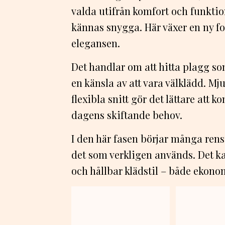
valda utifrån komfort och funkti
kännas snygga. Här växer en ny fo
elegansen.
Det handlar om att hitta plagg s
en känsla av att vara välklädd. Mj
flexibla snitt gör det lättare att 
dagens skiftande behov.
I den här fasen börjar många ren
det som verkligen används. Det k
och hållbar klädstil – både ekono