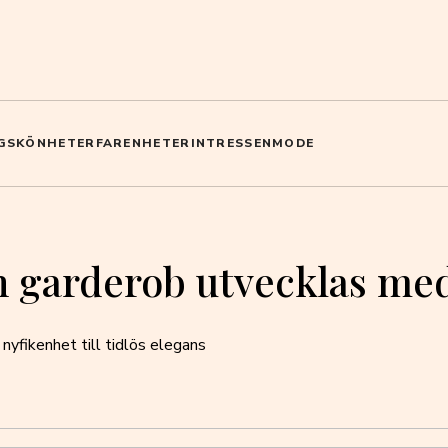
G
SKÖNHET
ERFARENHETER
INTRESSEN
MODE
in garderob utvecklas me
 nyfikenhet till tidlös elegans