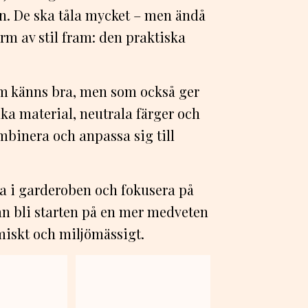
on. De ska tåla mycket – men ändå
rm av stil fram: den praktiska
om känns bra, men som också ger
uka material, neutrala färger och
kombinera och anpassa sig till
sa i garderoben och fokusera på
an bli starten på en mer medveten
miskt och miljömässigt.