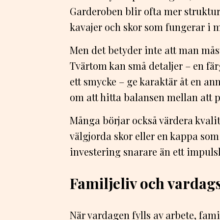
Garderoben blir ofta mer strukture
kavajer och skor som fungerar 
Men det betyder inte att man måst
Tvärtom kan små detaljer – en färgs
ett smycke – ge karaktär åt en ann
om att hitta balansen mellan att p
Många börjar också värdera kvalite
välgjorda skor eller en kappa som 
investering snarare än ett impuls
Familjeliv och vardags
När vardagen fylls av arbete, famil