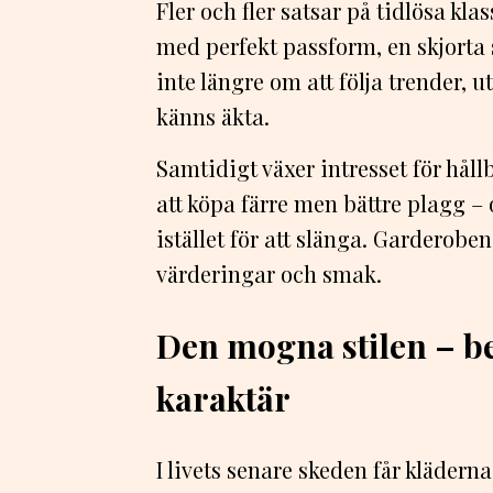
Fler och fler satsar på tidlösa kla
med perfekt passform, en skjorta 
inte längre om att följa trender, 
känns äkta.
Samtidigt växer intresset för håll
att köpa färre men bättre plagg – o
istället för att slänga. Garderoben
värderingar och smak.
Den mogna stilen – 
karaktär
I livets senare skeden får klädern