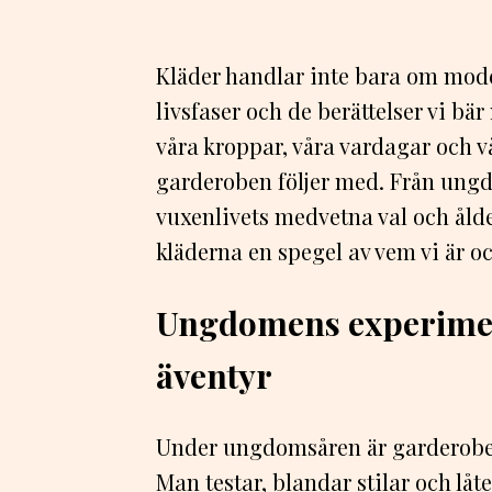
Kläder handlar inte bara om mode
livsfaser och de berättelser vi bä
våra kroppar, våra vardagar och v
garderoben följer med. Från ungd
vuxenlivets medvetna val och åld
kläderna en spegel av vem vi är och
Ungdomens experiment 
äventyr
Under ungdomsåren är garderoben 
Man testar, blandar stilar och låt