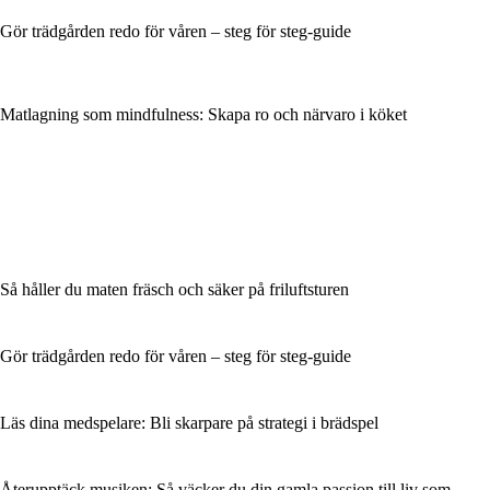
Gör trädgården redo för våren – steg för steg-guide
Matlagning som mindfulness: Skapa ro och närvaro i köket
Så håller du maten fräsch och säker på friluftsturen
Gör trädgården redo för våren – steg för steg-guide
Läs dina medspelare: Bli skarpare på strategi i brädspel
Återupptäck musiken: Så väcker du din gamla passion till liv som