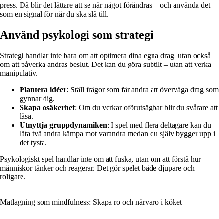
press. Då blir det lättare att se när något förändras – och använda det
som en signal för när du ska slå till.
Använd psykologi som strategi
Strategi handlar inte bara om att optimera dina egna drag, utan också
om att påverka andras beslut. Det kan du göra subtilt – utan att verka
manipulativ.
Plantera idéer
: Ställ frågor som får andra att överväga drag som
gynnar dig.
Skapa osäkerhet
: Om du verkar oförutsägbar blir du svårare att
läsa.
Utnyttja gruppdynamiken
: I spel med flera deltagare kan du
låta två andra kämpa mot varandra medan du själv bygger upp i
det tysta.
Psykologiskt spel handlar inte om att fuska, utan om att förstå hur
människor tänker och reagerar. Det gör spelet både djupare och
roligare.
Matlagning som mindfulness: Skapa ro och närvaro i köket