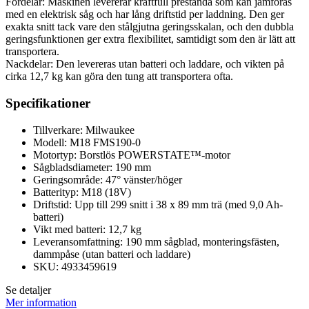
Fördelar: Maskinen levererar kraftfull prestanda som kan jämföras
med en elektrisk såg och har lång driftstid per laddning. Den ger
exakta snitt tack vare den stålgjutna geringsskalan, och den dubbla
geringsfunktionen ger extra flexibilitet, samtidigt som den är lätt att
transportera.
Nackdelar: Den levereras utan batteri och laddare, och vikten på
cirka 12,7 kg kan göra den tung att transportera ofta.
Specifikationer
Tillverkare: Milwaukee
Modell: M18 FMS190-0
Motortyp: Borstlös POWERSTATE™-motor
Sågbladsdiameter: 190 mm
Geringsområde: 47° vänster/höger
Batterityp: M18 (18V)
Driftstid: Upp till 299 snitt i 38 x 89 mm trä (med 9,0 Ah-
batteri)
Vikt med batteri: 12,7 kg
Leveransomfattning: 190 mm sågblad, monteringsfästen,
dammpåse (utan batteri och laddare)
SKU: 4933459619
Se detaljer
Mer information