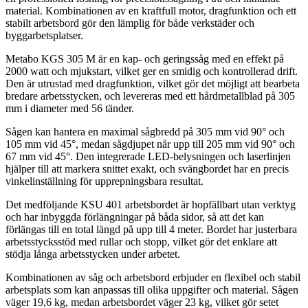
material. Kombinationen av en kraftfull motor, dragfunktion och ett
stabilt arbetsbord gör den lämplig för både verkstäder och
byggarbetsplatser.
Metabo KGS 305 M är en kap- och geringssåg med en effekt på
2000 watt och mjukstart, vilket ger en smidig och kontrollerad drift.
Den är utrustad med dragfunktion, vilket gör det möjligt att bearbeta
bredare arbetsstycken, och levereras med ett hårdmetallblad på 305
mm i diameter med 56 tänder.
Sågen kan hantera en maximal sågbredd på 305 mm vid 90° och
105 mm vid 45°, medan sågdjupet når upp till 205 mm vid 90° och
67 mm vid 45°. Den integrerade LED-belysningen och laserlinjen
hjälper till att markera snittet exakt, och svängbordet har en precis
vinkelinställning för upprepningsbara resultat.
Det medföljande KSU 401 arbetsbordet är hopfällbart utan verktyg
och har inbyggda förlängningar på båda sidor, så att det kan
förlängas till en total längd på upp till 4 meter. Bordet har justerbara
arbetsstycksstöd med rullar och stopp, vilket gör det enklare att
stödja långa arbetsstycken under arbetet.
Kombinationen av såg och arbetsbord erbjuder en flexibel och stabil
arbetsplats som kan anpassas till olika uppgifter och material. Sågen
väger 19,6 kg, medan arbetsbordet väger 23 kg, vilket gör setet