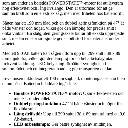
som använder en borstlös POWERSTATE™-motor för att leverera
hög effektivitet och lång livslängd. Den är utformad för att ge
samma kraft som en elektrisk såg, men med friheten hos batteridrift.
Sågen har ett 190 mm blad och en dubbel geringsfunktion på 47° åt
både vänster och höger, vilket gör den lämplig för precisa snitt i
olika vinklar. En stålgjuten geringsskala bidrar till exakta upprepade
snitt, medan en stor sidoguide ger stabilt stöd för materialet under
arbetet.
Med ett 9,0 Ah-batteri kan sågen utföra upp till 299 snitt i 38 x 89
mm mjukt trä, vilket gör den lämplig för en hel arbetsdag utan
frekvent laddning. LED-belysning förbättrar synligheten i
snittområdet och ett integrerat handtag gör transporten enklare.
Leveransen inkluderar ett 190 mm sågblad, monteringsfästen och en
dammpåse. Batteri och laddare ingår inte.
Borstlös POWERSTATE™-motor:
Ökar effektiviteten och
minskar underhållet.
Dubbel geringsfunktion:
47° åt både vänster och höger för
flexibla snitt.
Lång driftstid:
Upp till 299 snitt i 38 x 89 mm trä med ett 9,0
Ah-batteri.
LED-arbetslampa:
Ger bättre synlighet av snittlinjen.