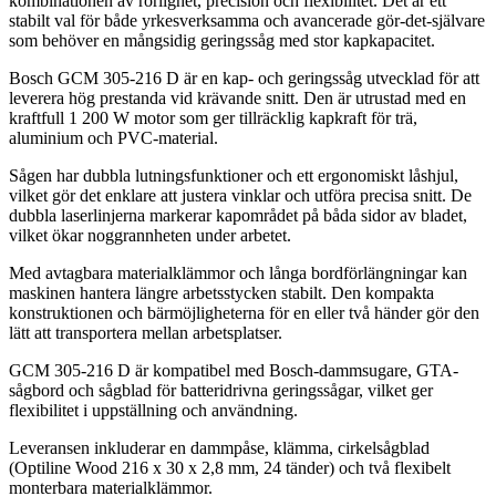
kombinationen av rörlighet, precision och flexibilitet. Det är ett
stabilt val för både yrkesverksamma och avancerade gör-det-självare
som behöver en mångsidig geringssåg med stor kapkapacitet.
Bosch GCM 305-216 D är en kap- och geringssåg utvecklad för att
leverera hög prestanda vid krävande snitt. Den är utrustad med en
kraftfull 1 200 W motor som ger tillräcklig kapkraft för trä,
aluminium och PVC-material.
Sågen har dubbla lutningsfunktioner och ett ergonomiskt låshjul,
vilket gör det enklare att justera vinklar och utföra precisa snitt. De
dubbla laserlinjerna markerar kapområdet på båda sidor av bladet,
vilket ökar noggrannheten under arbetet.
Med avtagbara materialklämmor och långa bordförlängningar kan
maskinen hantera längre arbetsstycken stabilt. Den kompakta
konstruktionen och bärmöjligheterna för en eller två händer gör den
lätt att transportera mellan arbetsplatser.
GCM 305-216 D är kompatibel med Bosch-dammsugare, GTA-
sågbord och sågblad för batteridrivna geringssågar, vilket ger
flexibilitet i uppställning och användning.
Leveransen inkluderar en dammpåse, klämma, cirkelsågblad
(Optiline Wood 216 x 30 x 2,8 mm, 24 tänder) och två flexibelt
monterbara materialklämmor.