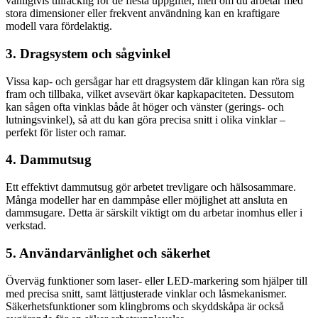
vanligtvis tillräcklig för de flesta uppgifter, men om du arbetar med
stora dimensioner eller frekvent användning kan en kraftigare
modell vara fördelaktig.
3. Dragsystem och sågvinkel
Vissa kap- och gersågar har ett dragsystem där klingan kan röra sig
fram och tillbaka, vilket avsevärt ökar kapkapaciteten. Dessutom
kan sågen ofta vinklas både åt höger och vänster (gerings- och
lutningsvinkel), så att du kan göra precisa snitt i olika vinklar –
perfekt för lister och ramar.
4. Dammutsug
Ett effektivt dammutsug gör arbetet trevligare och hälsosammare.
Många modeller har en dammpåse eller möjlighet att ansluta en
dammsugare. Detta är särskilt viktigt om du arbetar inomhus eller i
verkstad.
5. Användarvänlighet och säkerhet
Överväg funktioner som laser- eller LED-markering som hjälper till
med precisa snitt, samt lättjusterade vinklar och låsmekanismer.
Säkerhetsfunktioner som klingbroms och skyddskåpa är också