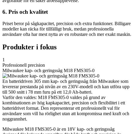
avgörande för en säker arbetsupplevelse.
6. Pris och kvalitet
Priset beror på sågkapacitet, precision och extra funktioner. Billigare
modeller kan räcka för tillfälligt bruk, medan professionella
användare ofta har mest nytta av en robustare och mer exakt maskin.
Produkter i fokus
1
Professionell precision
Milwaukee kap- och geringssåg M18 FMS305-0
En batteridriven 305 mm kap- och geringssåg från Milwaukee som
levererar prestanda på nivån av en 230V-modell och kan utföra upp
till 500 snitt i 78 mm furu på ett 12,0 Ah-batteri.
Varför den valdes: M18 FMS305-0 valdes på grund av
kombinationen av hög kapkapacitet, precision och flexibilitet i ett
batteridrivet format. Den representerar ett professionellt val för
användare som vill ha rörlighet utan att kompromissa med kraft och
noggrannhet.
Milwaukee M18 FMS305-0 är en 18V kap- och geringssåg