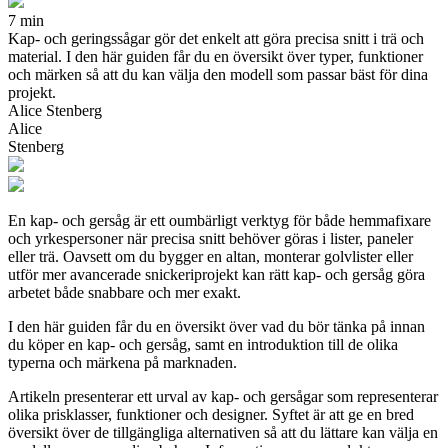
7 min
Kap- och geringssågar gör det enkelt att göra precisa snitt i trä och
material. I den här guiden får du en översikt över typer, funktioner
och märken så att du kan välja den modell som passar bäst för dina
projekt.
Alice Stenberg
Alice
Stenberg
En kap- och gersåg är ett oumbärligt verktyg för både hemmafixare
och yrkespersoner när precisa snitt behöver göras i lister, paneler
eller trä. Oavsett om du bygger en altan, monterar golvlister eller
utför mer avancerade snickeriprojekt kan rätt kap- och gersåg göra
arbetet både snabbare och mer exakt.
I den här guiden får du en översikt över vad du bör tänka på innan
du köper en kap- och gersåg, samt en introduktion till de olika
typerna och märkena på marknaden.
Artikeln presenterar ett urval av kap- och gersågar som representerar
olika prisklasser, funktioner och designer. Syftet är att ge en bred
översikt över de tillgängliga alternativen så att du lättare kan välja en