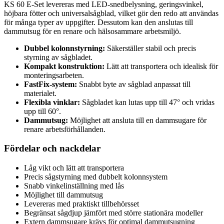
KS 60 E-Set levereras med LED-snedbelysning, geringsvinkel,
höjbara fötter och universalsågblad, vilket gör den redo att användas
för många typer av uppgifter. Dessutom kan den anslutas till
dammutsug för en renare och hälsosammare arbetsmiljö.
Dubbel kolonnstyrning:
Säkerställer stabil och precis
styrning av sågbladet.
Kompakt konstruktion:
Lätt att transportera och idealisk för
monteringsarbeten.
FastFix-system:
Snabbt byte av sågblad anpassat till
materialet.
Flexibla vinklar:
Sågbladet kan lutas upp till 47° och vridas
upp till 60°.
Dammutsug:
Möjlighet att ansluta till en dammsugare för
renare arbetsförhållanden.
Fördelar och nackdelar
Låg vikt och lätt att transportera
Precis sågstyrning med dubbelt kolonnsystem
Snabb vinkelinställning med lås
Möjlighet till dammutsug
Levereras med praktiskt tillbehörsset
Begränsat sågdjup jämfört med större stationära modeller
Extern dammsugare krävs för optimal dammutsugning