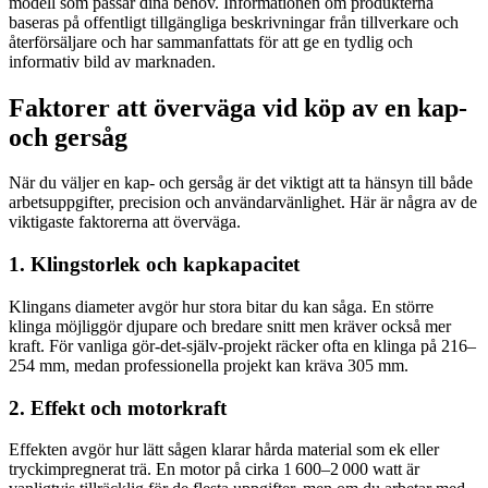
modell som passar dina behov. Informationen om produkterna
baseras på offentligt tillgängliga beskrivningar från tillverkare och
återförsäljare och har sammanfattats för att ge en tydlig och
informativ bild av marknaden.
Faktorer att överväga vid köp av en kap-
och gersåg
När du väljer en kap- och gersåg är det viktigt att ta hänsyn till både
arbetsuppgifter, precision och användarvänlighet. Här är några av de
viktigaste faktorerna att överväga.
1. Klingstorlek och kapkapacitet
Klingans diameter avgör hur stora bitar du kan såga. En större
klinga möjliggör djupare och bredare snitt men kräver också mer
kraft. För vanliga gör-det-själv-projekt räcker ofta en klinga på 216–
254 mm, medan professionella projekt kan kräva 305 mm.
2. Effekt och motorkraft
Effekten avgör hur lätt sågen klarar hårda material som ek eller
tryckimpregnerat trä. En motor på cirka 1 600–2 000 watt är