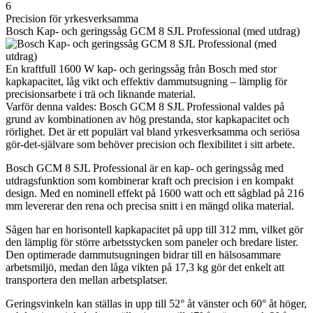
6
Precision för yrkesverksamma
Bosch Kap- och geringssåg GCM 8 SJL Professional (med utdrag)
En kraftfull 1600 W kap- och geringssåg från Bosch med stor
kapkapacitet, låg vikt och effektiv dammutsugning – lämplig för
precisionsarbete i trä och liknande material.
Varför denna valdes: Bosch GCM 8 SJL Professional valdes på
grund av kombinationen av hög prestanda, stor kapkapacitet och
rörlighet. Det är ett populärt val bland yrkesverksamma och seriösa
gör-det-självare som behöver precision och flexibilitet i sitt arbete.
Bosch GCM 8 SJL Professional är en kap- och geringssåg med
utdragsfunktion som kombinerar kraft och precision i en kompakt
design. Med en nominell effekt på 1600 watt och ett sågblad på 216
mm levererar den rena och precisa snitt i en mängd olika material.
Sågen har en horisontell kapkapacitet på upp till 312 mm, vilket gör
den lämplig för större arbetsstycken som paneler och bredare lister.
Den optimerade dammutsugningen bidrar till en hälsosammare
arbetsmiljö, medan den låga vikten på 17,3 kg gör det enkelt att
transportera den mellan arbetsplatser.
Geringsvinkeln kan ställas in upp till 52° åt vänster och 60° åt höger,