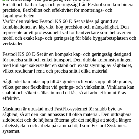
En lätt och bärbar kap- och geringssåg från Festool som kombinerar
precision, flexibilitet och effektivitet för monterings- och
kapningsarbeten.
Varför den valdes: Festool KS 60 E-Set valdes på grund av
kombinationen av låg vikt, hög precision och mångsidighet. Den
representerar ett professionellt val för hantverkare som behöver en
mobil och exakt kap- och geringssåg för både byggarbetsplatsen och
verkstaden.
Festool KS 60 E-Set är en kompakt kap- och geringssåg designad
för precisa snitt och enkel transport. Den dubbla kolonnstyrningen
med kullager säkerställer en stabil och exakt styrning av sågbladet,
vilket resulterar i rena och precisa snitt i olika material.
Sågbladet kan lutas upp till 47 grader och vridas upp till 60 grader,
vilket ger stor flexibilitet vid gerings- och vinkelsnitt. Vinklarna kan
snabbt och säkert ställas in med ett lås, så att arbetet kan utföras
effektivt.
Maskinen är utrustad med FastFix-systemet för snabb byte av
sågblad, så att den kan anpassas till olika material. Den utdragbara
sidobordet och de höjbara fötterna gör det möjligt att stödja längre
arbetsstycken och arbeta på samma höjd som Festool Systainer-
systemet.