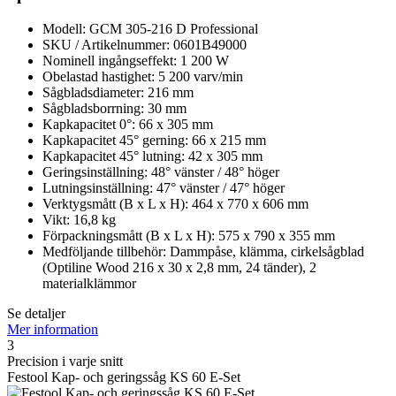
Modell: GCM 305-216 D Professional
SKU / Artikelnummer: 0601B49000
Nominell ingångseffekt: 1 200 W
Obelastad hastighet: 5 200 varv/min
Sågbladsdiameter: 216 mm
Sågbladsborrning: 30 mm
Kapkapacitet 0°: 66 x 305 mm
Kapkapacitet 45° gerning: 66 x 215 mm
Kapkapacitet 45° lutning: 42 x 305 mm
Geringsinställning: 48° vänster / 48° höger
Lutningsinställning: 47° vänster / 47° höger
Verktygsmått (B x L x H): 464 x 770 x 606 mm
Vikt: 16,8 kg
Förpackningsmått (B x L x H): 575 x 790 x 355 mm
Medföljande tillbehör: Dammpåse, klämma, cirkelsågblad
(Optiline Wood 216 x 30 x 2,8 mm, 24 tänder), 2
materialklämmor
Se detaljer
Mer information
3
Precision i varje snitt
Festool Kap- och geringssåg KS 60 E-Set