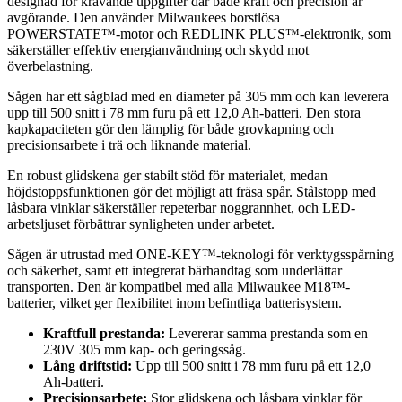
designad för krävande uppgifter där både kraft och precision är
avgörande. Den använder Milwaukees borstlösa
POWERSTATE™-motor och REDLINK PLUS™-elektronik, som
säkerställer effektiv energianvändning och skydd mot
överbelastning.
Sågen har ett sågblad med en diameter på 305 mm och kan leverera
upp till 500 snitt i 78 mm furu på ett 12,0 Ah-batteri. Den stora
kapkapaciteten gör den lämplig för både grovkapning och
precisionsarbete i trä och liknande material.
En robust glidskena ger stabilt stöd för materialet, medan
höjdstoppsfunktionen gör det möjligt att fräsa spår. Stålstopp med
låsbara vinklar säkerställer repeterbar noggrannhet, och LED-
arbetsljuset förbättrar synligheten under arbetet.
Sågen är utrustad med ONE-KEY™-teknologi för verktygsspårning
och säkerhet, samt ett integrerat bärhandtag som underlättar
transporten. Den är kompatibel med alla Milwaukee M18™-
batterier, vilket ger flexibilitet inom befintliga batterisystem.
Kraftfull prestanda:
Levererar samma prestanda som en
230V 305 mm kap- och geringssåg.
Lång driftstid:
Upp till 500 snitt i 78 mm furu på ett 12,0
Ah-batteri.
Precisionsarbete:
Stor glidskena och låsbara vinklar för