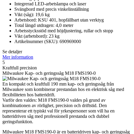
Integrerad LED-arbetslampa och laser
Svängbord med precis vinkelinställning
Vikt (såg): 19,6 kg
Arbetsbord: KSU 401, hopfällbart utan verktyg
Total längd utdragen: 4,0 meter
Arbetsstycksstöd med höjdjustering, rullar och stopp
Vikt (arbetsbord): 23 kg
Artikelnummer (SKU): 690969000
Se detaljer
Mer information
5
Kraftfull precision
Milwaukee Kap- och geringssåg M18 FMS190-0
En kompakt och kraftfull 190 mm kap- och geringssåg från
Milwaukee som kombinerar prestandan hos en elektrisk såg med
flexibiliteten hos batteridrift.
Varför den valdes: M18 FMS190-0 valdes på grund av
kombinationen av rörlighet, precision och driftstid. Den
representerar ett typiskt val för yrkespersoner som vill ha en
batteridriven såg med professionell prestanda och dubbel
geringsfunktion.
Milwaukee M18 FMS190-0 är en batteridriven kap- och geringssåg