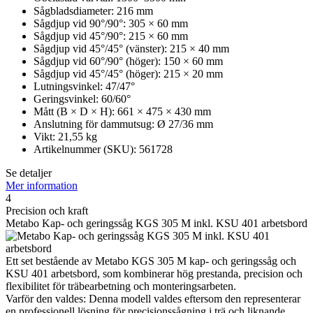
Sågbladsdiameter: 216 mm
Sågdjup vid 90°/90°: 305 × 60 mm
Sågdjup vid 45°/90°: 215 × 60 mm
Sågdjup vid 45°/45° (vänster): 215 × 40 mm
Sågdjup vid 60°/90° (höger): 150 × 60 mm
Sågdjup vid 45°/45° (höger): 215 × 20 mm
Lutningsvinkel: 47/47°
Geringsvinkel: 60/60°
Mått (B × D × H): 661 × 475 × 430 mm
Anslutning för dammutsug: Ø 27/36 mm
Vikt: 21,55 kg
Artikelnummer (SKU): 561728
Se detaljer
Mer information
4
Precision och kraft
Metabo Kap- och geringssåg KGS 305 M inkl. KSU 401 arbetsbord
Ett set bestående av Metabo KGS 305 M kap- och geringssåg och
KSU 401 arbetsbord, som kombinerar hög prestanda, precision och
flexibilitet för träbearbetning och monteringsarbeten.
Varför den valdes: Denna modell valdes eftersom den representerar
en professionell lösning för precisionssågning i trä och liknande